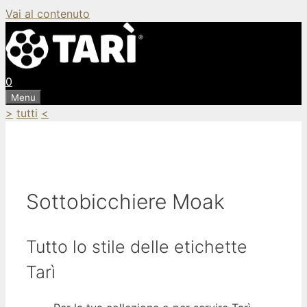
Vai al contenuto
0
Menu
>
tutti
<
Sottobicchiere Moak
Tutto lo stile delle etichette
Tarì