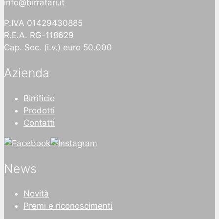
info@birratari.it
P.IVA 01429430885
R.E.A. RG-118629
Cap. Soc. (i.v.) euro 50.000
Azienda
Birrificio
Prodotti
Contatti
News
Novità
Premi e riconoscimenti