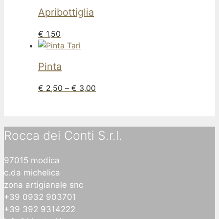
Apribottiglia
€
1,50
Pinta
€
2,50
–
€
3,00
Rocca dei Conti S.r.l.
97015 modica
c.da michelica
zona artigianale snc
+39 0932 903701
+39 392 9314222