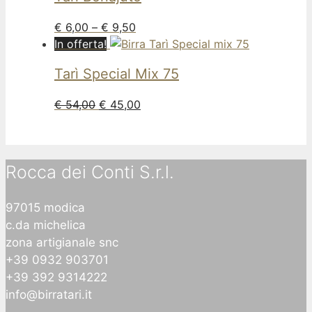
€
6,00
–
€
9,50
In offerta!
Tarì
Special Mix 75
€
54,00
€
45,00
Rocca dei Conti S.r.l.
97015 modica
c.da michelica
zona artigianale snc
+39 0932 903701
+39 392 9314222
info@birratari.it