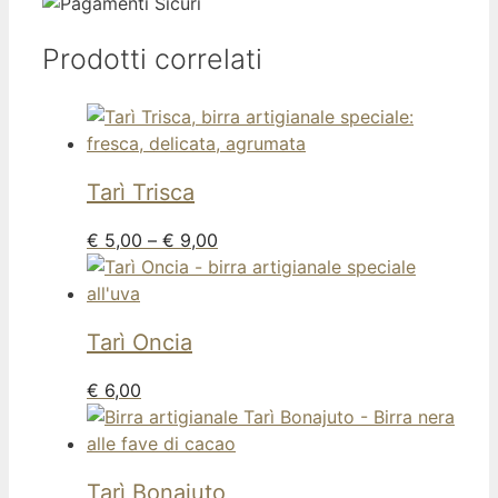
Prodotti correlati
Tarì
Trisca
€
5,00
–
€
9,00
Tarì
Oncia
€
6,00
Tarì
Bonajuto