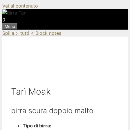
Vai al contenuto
0
Menu
Spilla >
tutti
< Block notes
Tarì
Moak
birra scura doppio malto
Tipo di birra: