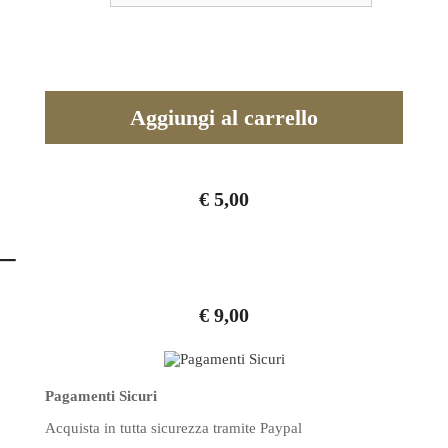
l
t
e
r
Aggiungi al carrello
n
a
€
5,00
t
–
i
v
€
9,00
e
:
Pagamenti Sicuri
Acquista in tutta sicurezza
tramite Paypal