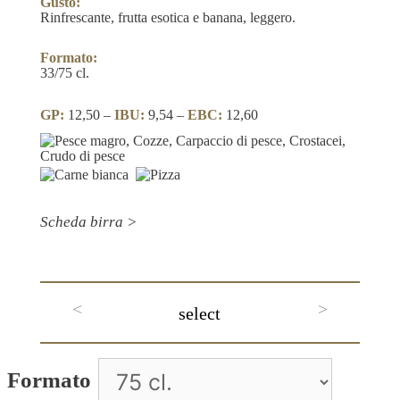
Gusto:
Rinfrescante, frutta esotica e banana, leggero.
Formato:
33/75 cl.
GP:
12,50 –
IBU:
9,54 –
EBC:
12,60
Scheda birra >
<
>
select
A
Formato