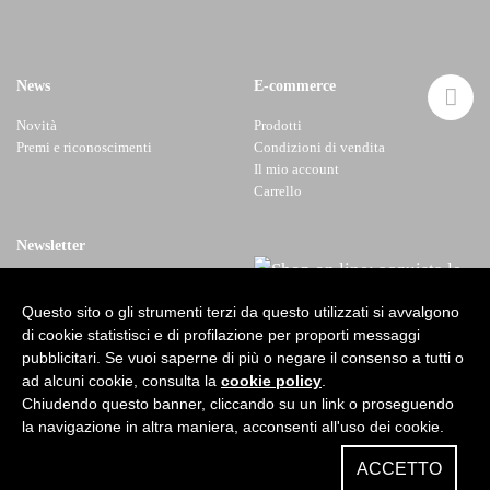
News
E-commerce
Novità
Prodotti
Premi e riconoscimenti
Condizioni di vendita
Il mio account
Carrello
Newsletter
Questo sito o gli strumenti terzi da questo utilizzati si avvalgono
di cookie statistisci e di profilazione per proporti messaggi
pubblicitari. Se vuoi saperne di più o negare il consenso a tutti o
ad alcuni cookie, consulta la
cookie policy
.
Chiudendo questo banner, cliccando su un link o proseguendo
la navigazione in altra maniera, acconsenti all'uso dei cookie.
© 2026 Rocca dei Conti S.r.l.
Design
After Studio
ACCETTO
Privacy
e
cookies policy
Web Agency
Jestosoft