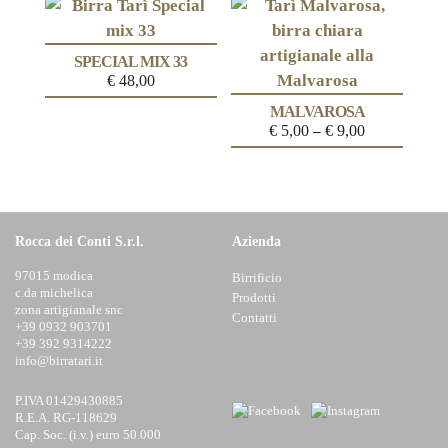
SPECIAL MIX 33
€
48,00
MALVAROSA
€
5,00
€
9,00
–
Rocca dei Conti S.r.l.
Azienda
97015 modica
Birrificio
c.da michelica
Prodotti
zona artigianale snc
Contatti
+39 0932 903701
+39 392 9314222
info@birratari.it
P.IVA 01429430885
R.E.A. RG-118629
Cap. Soc. (i.v.) euro 50.000