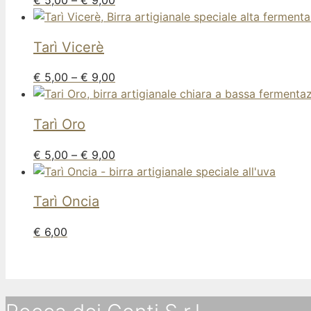
€
5,00
–
€
9,00
Tarì
Vicerè
€
5,00
–
€
9,00
Tarì
Oro
€
5,00
–
€
9,00
Tarì
Oncia
€
6,00