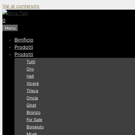
Vai al contenuto
0
Menu
Birrificio
Prodotti
Prodotti
Tutti
Oro
Hell
Vicerè
Trisca
Oncia
Qirat
Bronzo
For Sale
Bonajuto
Moak