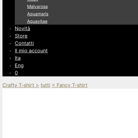
Malvarosa
Aquamaris
Aquavitae
Novità
Store
Contatti
Il mio account
Ita
Eng
0
Crafty T-shirt >
tutti
< Fancy T-shirt