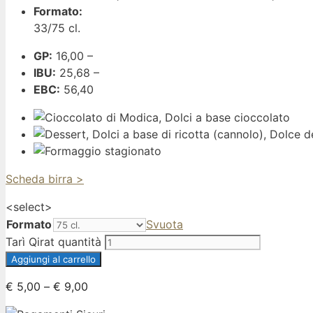
Formato:
33/75 cl.
GP:
16,00 –
IBU:
25,68 –
EBC:
56,40
Scheda birra >
<
select
>
Formato
Svuota
Tarì Qirat quantità
Aggiungi al carrello
€
5,00
–
€
9,00