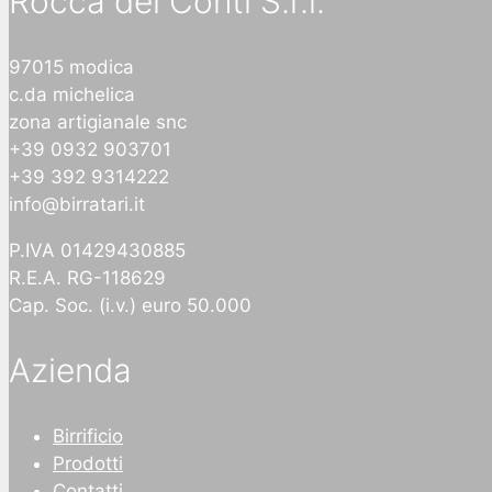
Rocca dei Conti S.r.l.
97015 modica
c.da michelica
zona artigianale snc
+39 0932 903701
+39 392 9314222
info@birratari.it
P.IVA 01429430885
R.E.A. RG-118629
Cap. Soc. (i.v.) euro 50.000
Azienda
Birrificio
Prodotti
Contatti