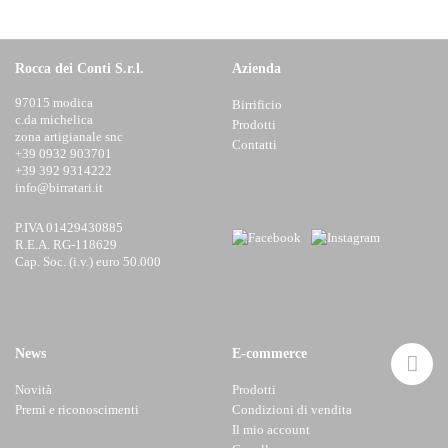
Rocca dei Conti S.r.l.
Azienda
97015 modica
Birrificio
c.da michelica
Prodotti
zona artigianale snc
Contatti
+39 0932 903701
+39 392 9314222
info@birratari.it
P.IVA 01429430885
R.E.A. RG-118629
Cap. Soc. (i.v.) euro 50.000
News
E-commerce
Novità
Prodotti
Premi e riconoscimenti
Condizioni di vendita
Il mio account