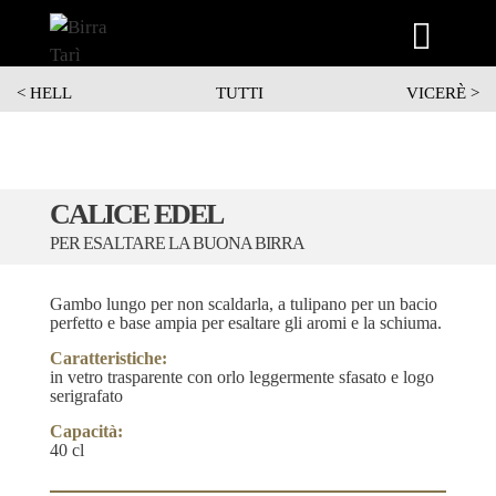
Vai
<
HELL
TUTTI
VICERÈ >
al
contenuto
CALICE EDEL
PER ESALTARE LA BUONA BIRRA
Gambo lungo per non scaldarla, a tulipano per un bacio
perfetto e base ampia per esaltare gli aromi e la schiuma.
Caratteristiche:
in vetro trasparente con orlo leggermente sfasato e logo
serigrafato
Capacità:
40 cl