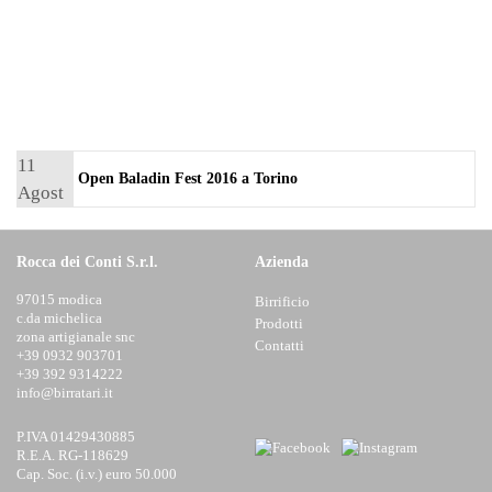
11
Open Baladin Fest 2016 a Torino
Agost
o 2016
Rocca dei Conti S.r.l.
Azienda
97015 modica
Birrificio
c.da michelica
Prodotti
zona artigianale snc
Contatti
+39 0932 903701
+39 392 9314222
info@birratari.it
P.IVA 01429430885
R.E.A. RG-118629
Cap. Soc. (i.v.) euro 50.000