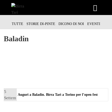
Vai
al
TUTTE
STORIE DI-PINTE
DICONO DI NOI
EVENTI
contenuto
Baladin
5
Auguri a Baladin. Birra Tarì a Torino per l’open fest
Settem
bre
2016