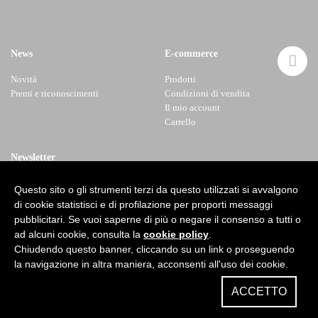
News
E-commerce
Novità
Prodotti
Premi e riconoscimenti
Condizioni di vendita
Il mio account
Carrello
Newsletter
Questo sito o gli strumenti terzi da questo utilizzati si avvalgono
di cookie statistisci e di profilazione per proporti messaggi
pubblicitari. Se vuoi saperne di più o negare il consenso a tutti o
ad alcuni cookie, consulta la
cookie policy
.
Chiudendo questo banner, cliccando su un link o proseguendo
la navigazione in altra maniera, acconsenti all'uso dei cookie.
ACCETTO
© 2026 Rocca dei Conti S.r.l.
Design
After Studio
Privacy
e
cookies policy
Web Agency
Jestosoft