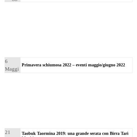
o 2023
6
Primavera schiumosa 2022 – eventi maggio/giugno 2022
Maggi
o 2022
21
Taobuk Taormina 2019: una grande serata con Birra Tarì