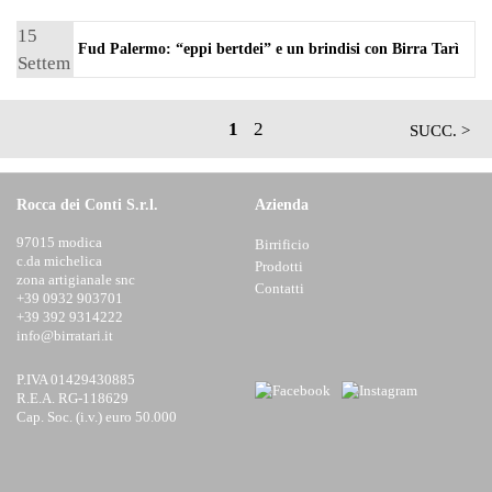
15
Fud Palermo: “eppi bertdei” e un brindisi con Birra Tarì
Settem
bre
2016
1
2
SUCC. >
Rocca dei Conti S.r.l.
Azienda
97015 modica
Birrificio
c.da michelica
Prodotti
zona artigianale snc
Contatti
+39 0932 903701
+39 392 9314222
info@birratari.it
P.IVA 01429430885
R.E.A. RG-118629
Cap. Soc. (i.v.) euro 50.000