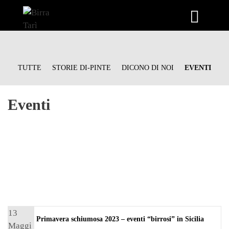
Vai
al
contenuto
TUTTE
STORIE DI-PINTE
DICONO DI NOI
EVENTI
Eventi
13
Primavera schiumosa 2023 – eventi “birrosi” in Sicilia
Maggi