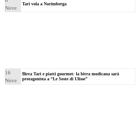
6
Tarì vola a Norimberga
Nove
mbre
2018
16
Birra Tarì e piatti gourmet: la birra modicana sarà
protagonista a “Le Soste di Ulisse”
Nove
mbre
2016