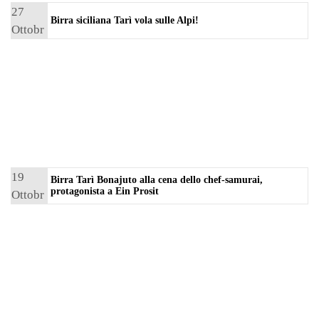
27
Birra siciliana Tarì vola sulle Alpi!
Ottobr
e 2016
19
Birra Tarì Bonajuto alla cena dello chef-samurai,
protagonista a Ein Prosit
Ottobr
e 2016