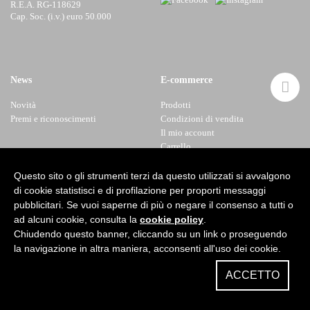
R.E.A. RG-118629
Cap. Soc. (i.v.) euro 50.000
News
E-commerce
Novità
Prodotti
Premi e riconoscimenti
Condizioni di vendita
Il mio account
Carrello
Questo sito o gli strumenti terzi da questo utilizzati si avvalgono
Newsletter
di cookie statistisci e di profilazione per proporti messaggi
pubblicitari. Se vuoi saperne di più o negare il consenso a tutti o
ad alcuni cookie, consulta la
cookie policy
.
Chiudendo questo banner, cliccando su un link o proseguendo
la navigazione in altra maniera, acconsenti all'uso dei cookie.
ACCETTO