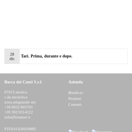
28
Tarì. Prima, durante e dopo.
dic
Rocca dei Conti S.r.l.
Azienda
97015 modica
Birrificio
c.da michelica
Prodotti
zona artigianale snc
Contatti
+39 0932 903701
+39 392 9314222
info@birratari.it
P.IVA 01429430885