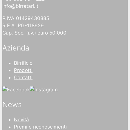
info@birratari.it
P.IVA 01429430885
R.E.A. RG-118629
Cap. Soc. (i.v.) euro 50.000
Azienda
Birrificio
Prodotti
Contatti
News
Novità
Premi e riconoscimenti