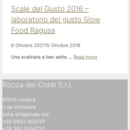
Scale del Gusto 2016 –
laboratorio del gusto Slow
Food Ragusa
8 Ottobre 2021
15 Ottobre 2016
Una scalinata e ben sette …
Read more
Rocca dei Conti S.r.l.
97015 modica
c.da michelica
zona artigianale snc
+39 0932 903701
+39 392 9314222