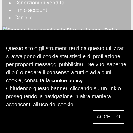
Condizioni di vendita
Il mio account
Carrello
Questo sito o gli strumenti terzi da questo utilizzati
si avvalgono di cookie statistisci e di profilazione
per proporti messaggi pubblicitari. Se vuoi saperne
di più o negare il consenso a tutti o ad alcuni
cookie, consulta la
.
cookie policy
Copyright
© 2026 Rocca dei Conti S.r.l.
Chiudendo questo banner, cliccando su un link o
Privacy
e
cookies policy
proseguendo la navigazione in altra maniera,
Design
After Studio
acconsenti all'uso dei cookie.
Design
After Studio
Privacy
e
cookies policy
ACCETTO
Web Agency
Jestosoft