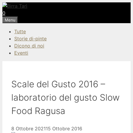
Vai
al
0
contenuto
Menu
Tutte
Storie di-pinte
Dicono di noi
Eventi
Scale del Gusto 2016 –
laboratorio del gusto Slow
Food Ragusa
8 Ottobre 2021
15 Ottobre 2016