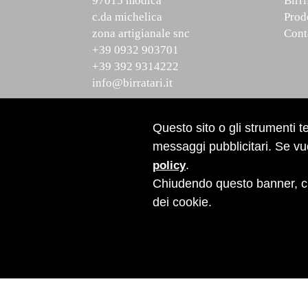
97015 modica
Birri
c.da michelica
Prod
zona artigianale snc
Cont
+39 0932 903701
+39 392 9314222
info@birratari.it
P.IVA 01429430885
R.E.A. RG-118629
Questo sito o gli strumenti te
Cap. Soc. (i.v.) euro 50.000
messaggi pubblicitari. Se vuo
.
policy
Chiudendo questo banner, cl
dei cookie.
Copyright
© 2026 Rocca dei
Priv
Conti S.r.l.