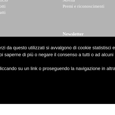
ficio
Novità
otti
Premi e riconoscimenti
atti
Newsletter
rzi da questo utilizzati si avvalgono di cookie statistisci e
i saperne di più o negare il consenso a tutti o ad alcuni
iccando su un link o proseguendo la navigazione in altra
acy
e
cookies policy
Design
After Studio