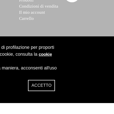
Prodotti
Condizioni di vendita
Il mio account
Carrello
 di profilazione per proporti
 cookie, consulta la
cookie
 maniera, acconsenti all'uso
ACCETTO
Web Agency
Jestosoft