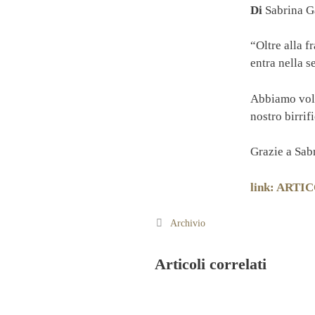
Di
Sabrina G
“Oltre alla f
entra nella 
Abbiamo volut
nostro birrifi
Grazie a Sabr
link: ART
Categorie
Archivio
Articoli correlati