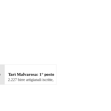
b
Tarì Malvarosa: 1° posto
al Beer&Food Attraction
2.227 birre artigianali iscritte,
45 …
2023