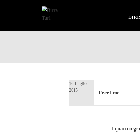
BIRR
Vai
al
contenuto
16 Luglio
2015
Freetime
I quattro gen