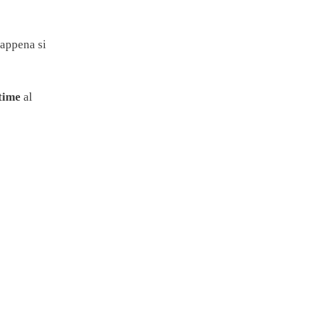
 appena si
time
al