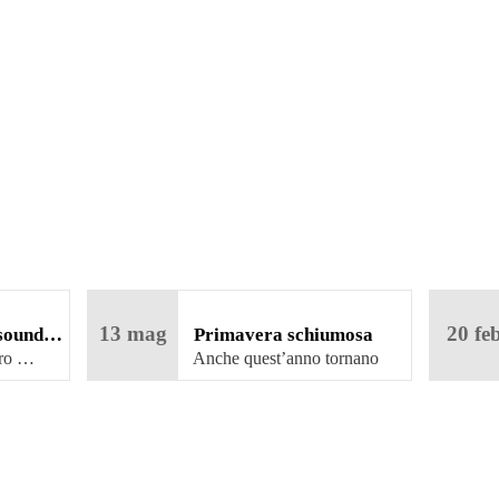
13
mag
20
fe
 sound…
Primavera schiumosa
2023 – eventi “birrosi” in
tro …
Anche quest’anno tornano
alcuni degli …
Sicilia