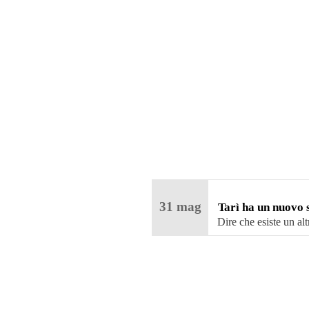
31
mag
Tarì ha un nuovo
Rock!
Dire che esiste un al