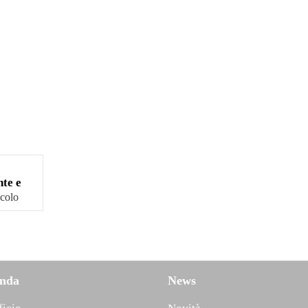
nte e
icolo
enda
News