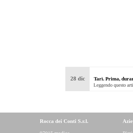
28
dic
Tarì. Prima, dura
dopo.
Leggendo questo art
potrebbe venirti …
Rocca dei Conti S.r.l.
Azi