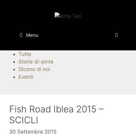
Vai
al
contenuto
Menu
Tutte
Storie di-pinte
Dicono di noi
Eventi
Fish Road Iblea 2015 –
SCICLI
30 Settembre 2015