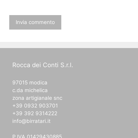
Rocca dei Conti S.r.l.
97015 modica
c.da michelica
zona artigianale snc
+39 0932 903701
+39 392 9314222
info@birratari.it
P.IVA 01429430885