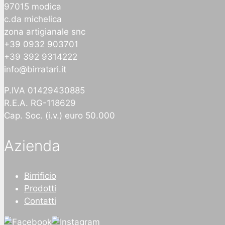
97015 modica
c.da michelica
zona artigianale snc
+39 0932 903701
+39 392 9314222
info@birratari.it
P.IVA 01429430885
R.E.A. RG-118629
Cap. Soc. (i.v.) euro 50.000
Azienda
Birrificio
Prodotti
Contatti