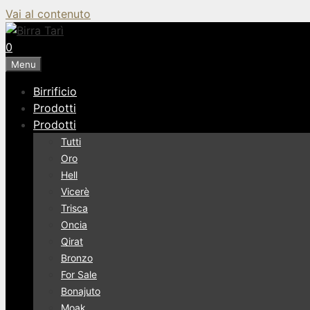
Vai al contenuto
0
Menu
Birrificio
Prodotti
Prodotti
Tutti
Oro
Hell
Vicerè
Trisca
Oncia
Qirat
Bronzo
For Sale
Bonajuto
Moak