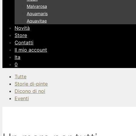
Malvarosa
Aquamaris
Aquavitae
Novità
Store
Contatti
Il mio account
Ita
0
Tutte
Storie di-pinte
Dicono di noi
Eventi