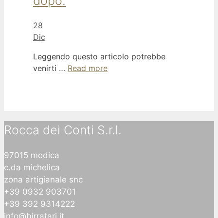
dopo.
28
Dic
Leggendo questo articolo potrebbe
venirti …
Read more
Rocca dei Conti S.r.l.
97015 modica
c.da michelica
zona artigianale snc
+39 0932 903701
+39 392 9314222
info@birratari.it