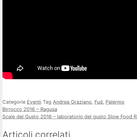
Categorie
Eventi
Tag
Andrea Graziano
,
Fud
,
Palermo
Birrocco 2016 – Ragusa
Scale del Gusto 2016 – laboratorio del gusto Slow Food 
Articoli correlati