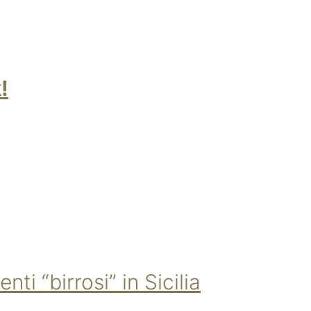
!
i “birrosi” in Sicilia