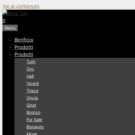
Vai al contenuto
0
Menu
Birrificio
Prodotti
Prodotti
Tutti
Oro
Hell
Vicerè
Trisca
Oncia
Qirat
Bronzo
For Sale
Bonajuto
Moak