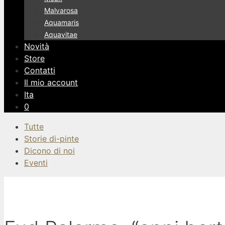
Malvarosa
Aquamaris
Aquavitae
Novità
Store
Contatti
Il mio account
Ita
0
Tutte
Storie di-pinte
Dicono di noi
Eventi