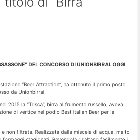
itolo di “Birra
SASSONE” DEL CONCORSO DI UNIONBIRRAI. OGGI
estazione “Beer Attraction”, ha ottenuto il primo posto
osso da Unionbirrai.
nel 2015 la “Trisca”, birra al frumento russello, aveva
ne di vertice nel podio Best Italian Beer per la
a e non filtrata. Realizzata dalla miscela di acqua, malto
i e formaggi stagionati. Bevendola risaltano facilmente i