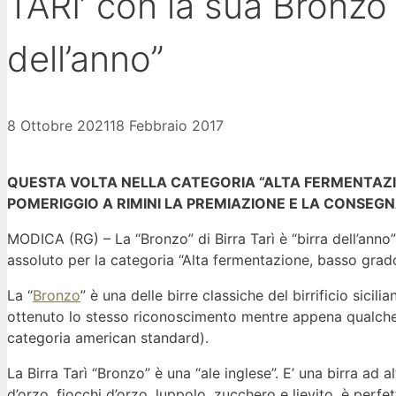
TARI’ con la sua Bronzo 
dell’anno”
8 Ottobre 2021
18 Febbraio 2017
QUESTA VOLTA NELLA CATEGORIA “ALTA FERMENTAZIO
POMERIGGIO A RIMINI LA PREMIAZIONE E LA CONSE
MODICA (RG) – La “Bronzo” di Birra Tarì è “birra dell’anno”
assoluto per la categoria “Alta fermentazione, basso grad
La “
Bronzo
” è una delle birre classiche del birrificio sici
ottenuto lo stesso riconoscimento mentre appena qualche m
categoria american standard).
La Birra Tarì “Bronzo” è una “ale inglese”. E’ una birra ad 
d’orzo, fiocchi d’orzo, luppolo, zucchero e lievito, è perfe