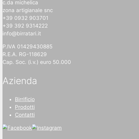
c.da michelica
zona artigianale snc
+39 0932 903701
+39 392 9314222
info@birratari.it
P.IVA 01429430885
R.E.A. RG-118629
Cap. Soc. (i.v.) euro 50.000
Azienda
Birrificio
Prodotti
Contatti