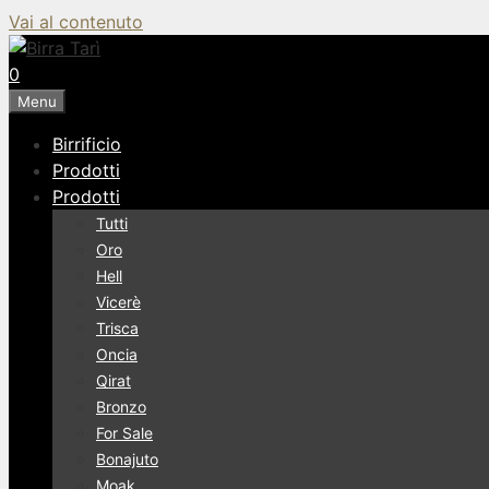
Vai al contenuto
0
Menu
Birrificio
Prodotti
Prodotti
Tutti
Oro
Hell
Vicerè
Trisca
Oncia
Qirat
Bronzo
For Sale
Bonajuto
Moak