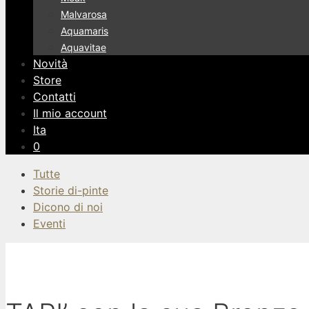
Malvarosa
Aquamaris
Aquavitae
Novità
Store
Contatti
Il mio account
Ita
0
Tutte
Storie di-pinte
Dicono di noi
Eventi