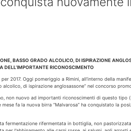
conquista nuovamente il t
NE, BASSO GRADO ALCOLICO, DI ISPIRAZIONE ANGLOS
GNA DELL’IMPORTANTE RICONOSCIMENTO
 per 2017. Oggi pomeriggio a Rimini, all’interno della manif
o alcolico, di ispirazione anglosassone” nel concorso prom
liano, non nuovo ad importanti riconoscimenti di questo tipo (
ese fa la nuova birra “Malvarosa” ha conquistato la posizio
alta fermentazione rifermentata in bottiglia, non pastorizzat
tta per l’abbinamento alle carni rosse, ai salumi, agli arrost