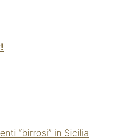
!
i “birrosi” in Sicilia