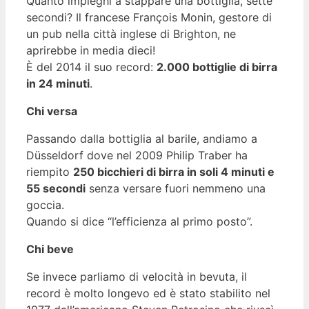
Quanto impieghi a stappare una bottiglia, sette
secondi? Il francese François Monin, gestore di
un pub nella città inglese di Brighton, ne
aprirebbe in media dieci!
È del 2014 il suo record:
2.000 bottiglie di birra
in 24 minuti
.
Chi versa
Passando dalla bottiglia al barile, andiamo a
Düsseldorf dove nel 2009 Philip Traber ha
riempito
250 bicchieri di birra in soli 4 minuti e
55 secondi
senza versare fuori nemmeno una
goccia.
Quando si dice “l’efficienza al primo posto”.
Chi beve
Se invece parliamo di velocità in bevuta, il
record è molto longevo ed è stato stabilito nel