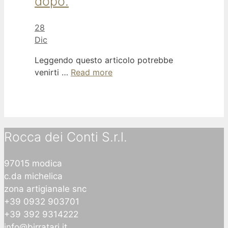
dopo.
28
Dic
Leggendo questo articolo potrebbe
venirti …
Read more
Rocca dei Conti S.r.l.
97015 modica
c.da michelica
zona artigianale snc
+39 0932 903701
+39 392 9314222
info@birratari.it