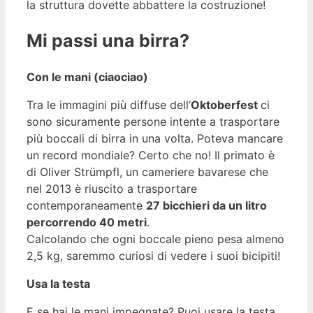
la struttura dovette abbattere la costruzione!
Mi passi una birra?
Con le mani (ciaociao)
Tra le immagini più diffuse dell’
Oktoberfest
ci
sono sicuramente persone intente a trasportare
più boccali di birra in una volta. Poteva mancare
un record mondiale? Certo che no! Il primato è
di Oliver Strümpfl, un cameriere bavarese che
nel 2013 è riuscito a trasportare
contemporaneamente
27 bicchieri da un litro
percorrendo 40 metri
.
Calcolando che ogni boccale pieno pesa almeno
2,5 kg, saremmo curiosi di vedere i suoi bicipiti!
Usa la testa
E se hai le mani impegnate? Puoi usare la testa,