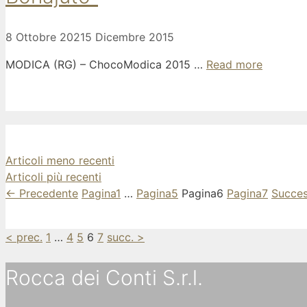
8 Ottobre 2021
5 Dicembre 2015
MODICA (RG) – ChocoModica 2015 …
Read more
Articoli meno recenti
Articoli più recenti
←
Precedente
Pagina
1
…
Pagina
5
Pagina
6
Pagina
7
Succe
< prec.
1
…
4
5
6
7
succ. >
Rocca dei Conti S.r.l.