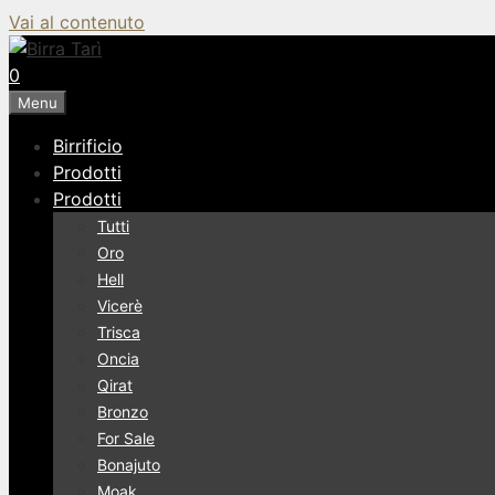
Vai al contenuto
0
Menu
Birrificio
Prodotti
Prodotti
Tutti
Oro
Hell
Vicerè
Trisca
Oncia
Qirat
Bronzo
For Sale
Bonajuto
Moak