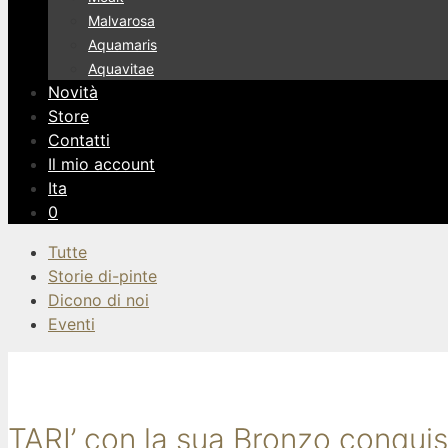
Malvarosa
Aquamaris
Aquavitae
Novità
Store
Contatti
Il mio account
Ita
0
Tutte
Storie di-pinte
Dicono di noi
Eventi
TARI’ con la sua Bronzo conquist