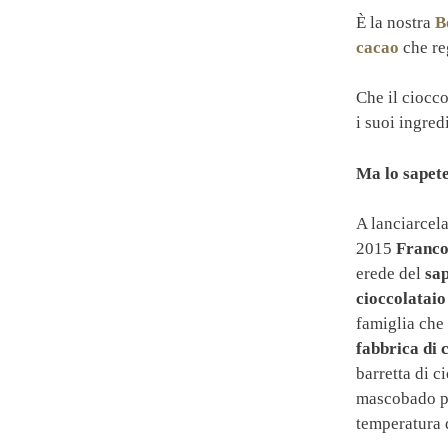
È la nostra
B
cacao
che reg
Che il ciocc
i suoi ingred
Ma lo sapete
A lanciarcela
2015
Franco
erede del
sa
cioccolatai
famiglia che
fabbrica di c
barretta di c
mascobado pr
temperatura 