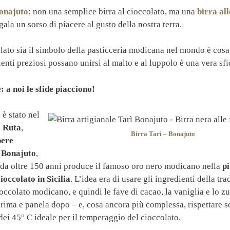
onajuto
: non una semplice birra al cioccolato, ma una
birra all
ala un sorso di piacere al gusto della nostra terra.
olato sia il simbolo della pasticceria modicana nel mondo è cosa
ienti preziosi possano unirsi al malto e al luppolo è una vera sf
: a noi le sfide piacciono!
 è stato nel
 Ruta
,
Birra Tarì – Bonajuto
pere
o Bonajuto
,
 da oltre 150 anni produce il famoso oro nero modicano nella
pi
ioccolato in Sicilia
. L’idea era di usare gli ingredienti della tr
ioccolato modicano, e quindi le fave di cacao, la vaniglia e lo z
ima e panela dopo – e, cosa ancora più complessa, rispettare s
dei 45° C ideale per il temperaggio del cioccolato.