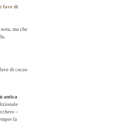
e fave di
 nota, ma che
ida.
ù antica
adizionale
ucchero –
empre la