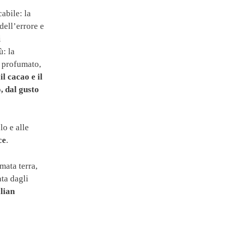
abile: la
dell’errore e
i
ù: la
e profumato,
l cacao e il
o, dal gusto
lo e alle
ce
.
mata terra,
ata dagli
lian