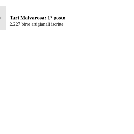
b
Tarì Malvarosa: 1° posto
al Beer&Food Attraction
2.227 birre artigianali iscritte,
45 …
2023