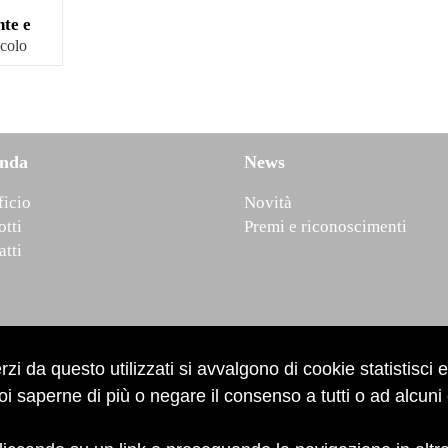
nte e
icolo
enda
News
ficio
Novità
otti
Premi e riconoscimenti
atti
Newsletter
rzi da questo utilizzati si avvalgono di cookie statistisci e
i saperne di più o negare il consenso a tutti o ad alcuni