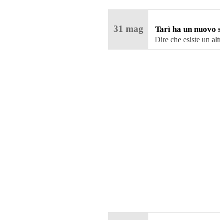
31
mag
Tarì ha un nuovo
Rock!
Dire che esiste un al