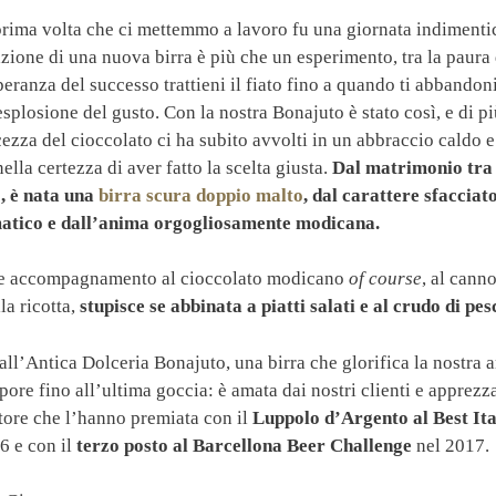
rima volta che ci mettemmo a lavoro fu una giornata indimentic
zione di una nuova birra è più che un esperimento, tra la paura 
peranza del successo trattieni il fiato fino a quando ti abbandon
esplosione del gusto. Con la nostra Bonajuto è stato così, e di pi
ezza del cioccolato ci ha subito avvolti in un abbraccio caldo 
nella certezza di aver fatto la scelta giusta.
Dal matrimonio tra i
o, è nata una
birra scura doppio malto
, dal carattere sfacciat
matico e dall’anima orgogliosamente modicana.
me accompagnamento al cioccolato modicano
of course
, al canno
la ricotta,
stupisce se abbinata a piatti salati e al crudo di pes
l’Antica Dolceria Bonajuto, una birra che glorifica la nostra a
apore fino all’ultima goccia: è amata dai nostri clienti e apprezz
ttore che l’hanno premiata con il
Luppolo d’Argento al Best Ita
6 e con il
terzo posto al Barcellona Beer Challenge
nel 2017.