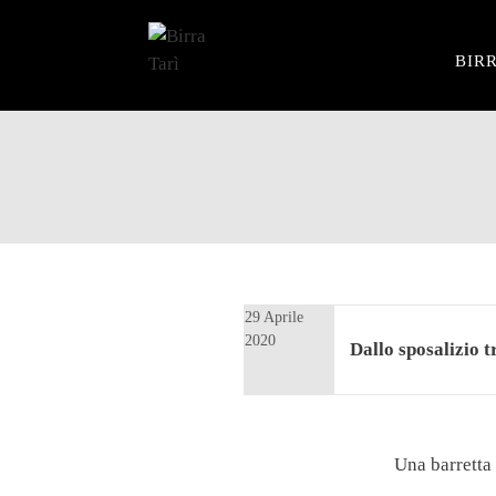
BIRR
Vai
al
contenuto
29 Aprile
2020
Dallo sposalizio t
Una barretta