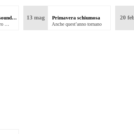
13
mag
20
fe
 sound…
Primavera schiumosa
2023 – eventi “birrosi” in
tro …
Anche quest’anno tornano
alcuni degli …
Sicilia