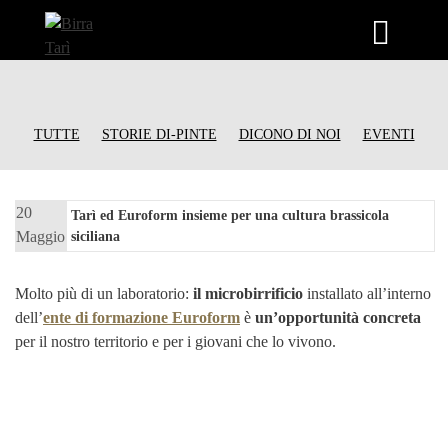
Vai
al
contenuto
TUTTE
STORIE DI-PINTE
DICONO DI NOI
EVENTI
20
Tarì ed Euroform insieme per una cultura brassicola
Maggio
siciliana
2022
20
Maggio
Molto più di un laboratorio:
il microbirrificio
installato all’interno
2022
dell’
ente di formazione
Euroform
è
un’opportunità concreta
per il nostro territorio e per i giovani che lo vivono.