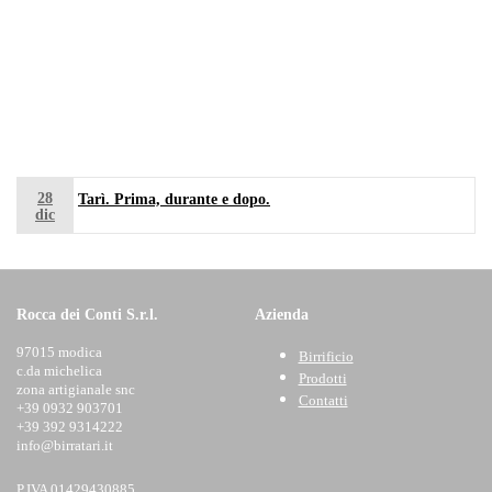
28
Tarì. Prima, durante e dopo.
dic
Rocca dei Conti S.r.l.
Azienda
97015 modica
Birrificio
c.da michelica
Prodotti
zona artigianale snc
Contatti
+39 0932 903701
+39 392 9314222
info@birratari.it
P.IVA 01429430885