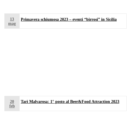
13
Primavera schiumosa 2023 – eventi “birrosi” in Sicilia
mag
20
Tarì Malvarosa: 1° posto al Beer&Food Attraction 2023
feb