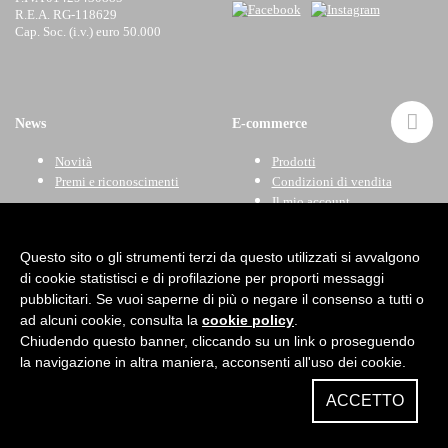
R.E.A. RG-118629
Cap. Soc. (i.v.) euro 50.000
News
E-commerce
Novità
Prodotti
Premi e riconoscimenti
Condizioni di vendita
Il mio account
Carrello
Questo sito o gli strumenti terzi da questo utilizzati si avvalgono
di cookie statistisci e di profilazione per proporti messaggi
Newsletter
pubblicitari. Se vuoi saperne di più o negare il consenso a tutti o
ad alcuni cookie, consulta la
cookie policy
.
Chiudendo questo banner, cliccando su un link o proseguendo
la navigazione in altra maniera, acconsenti all'uso dei cookie.
ACCETTO