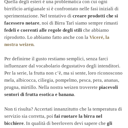
Quella degli esteri è una problematica con cui ogni
birrificio artigianale si è confrontato nelle fasi iniziali di
sperimentazione. Nel tentativo di
creare prodotti che si
facessero notare
, noi di Birra Tarì siamo sempre rimasti
fedeli e coerenti alle regole degli stili
che abbiamo
riprodotto. Lo abbiamo fatto anche con la
Viceré
, la
nostra
weizen
.
Per definirne il gusto restiamo semplici, senza farci
influenzare dal vocabolario degustativo degli intenditori.
Per la serie, la frutta non c’è, ma si sente, loro riconoscono
mela, albicocca, ciliegia, pompelmo, pesca, pera, ananas,
prugna, mirtillo. Nella nostra weizen troverete
piacevoli
sentori di frutta esotica e banana
.
Non ti risulta? Accertati innanzitutto che la temperatura di
servizio sia corretta, poi
fai ruotare la birra nel
bicchiere
. In qualità di beerlovers devi sapere che
gli