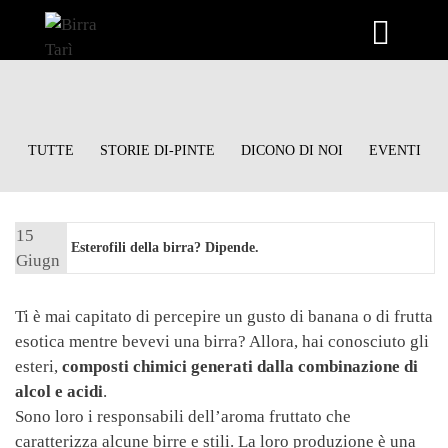
Vai
al
contenuto
TUTTE
STORIE DI-PINTE
DICONO DI NOI
EVENTI
15
Esterofili della birra? Dipende.
Giugn
o 2021
Ti è mai capitato di percepire un gusto di banana o di frutta
esotica mentre bevevi una birra? Allora, hai conosciuto gli
esteri,
composti chimici generati dalla combinazione di
alcol e acidi
.
Sono loro i responsabili dell’aroma fruttato che
caratterizza alcune birre e stili. La loro produzione è una