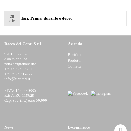
28
Tarì. Prima, durante e dopo.
dic
Rocca dei Conti S.r.l.
Azienda
97015 modica
Birrificio
c.da michelica
Prodotti
zona artigianale snc
Contatti
+39 0932 903701
+39 392 9314222
info@birratari.it
P.IVA 01429430885
R.E.A. RG-118629
Cap. Soc. (i.v.) euro 50.000
News
E-commerce