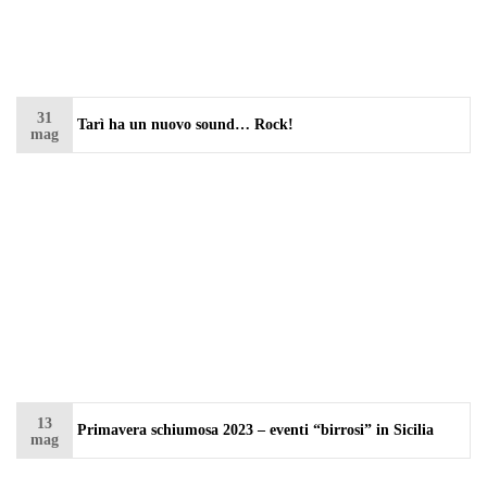
31
Tarì ha un nuovo sound… Rock!
mag
13
Primavera schiumosa 2023 – eventi “birrosi” in Sicilia
mag